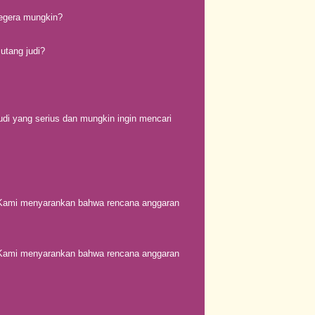
segera mungkin?
utang judi?
di yang serius dan mungkin ingin mencari
u. Kami menyarankan bahwa rencana anggaran
u. Kami menyarankan bahwa rencana anggaran