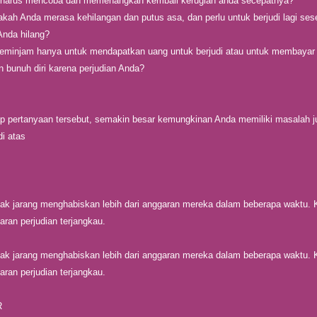
a harus mencoba dan memenangkan kembali kerugian anda secepatnya?
akah Anda merasa kehilangan dan putus asa, dan perlu untuk berjudi lagi se
Anda hilang?
eminjam hanya untuk mendapatkan uang untuk berjudi atau untuk membayar 
 bunuh diri karena perjudian Anda?
 pertanyaan tersebut, semakin besar kemungkinan Anda memiliki masalah ju
di atas
tidak jarang menghabiskan lebih dari anggaran mereka dalam beberapa wakt
ran perjudian terjangkau.
tidak jarang menghabiskan lebih dari anggaran mereka dalam beberapa wakt
ran perjudian terjangkau.
R