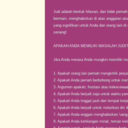
Judi adalah bentuk hiburan, dan tidak per
bermain, menghabiskan di atas anggaran ata
yang signifikan untuk Anda dan orang lain d
senang!
APAKAH ANDA MEMILIKI MASALAH JUDI?
Jika Anda merasa Anda mungkin memiliki mas
1. Apakah orang lain pernah mengkritik perj
2. Apakah Anda pernah berbohong untuk menu
3. Argumen apakah, frustasi atau kekecewaa
4. Apakah Anda berjudi saja untuk waktu ya
5. Apakah Anda tinggal jauh dari tempat kerja
6. Apakah Anda berjudi untuk melarikan diri
7. Apakah Anda enggan menghabiskan 'uang ju
8. Apakah Anda kehilangan minat, teman kelu