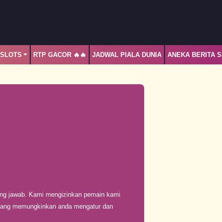
ASLOTS
RTP GACOR 🔥🔥
JADWAL PIALA DUNIA
ANEKA BERITA 
ung jawab. Kami mengizinkan pemain kami
 yang memungkinkan anda mengatur dan