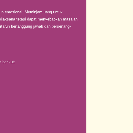
pun emosional. Meminjam uang untuk
 bijaksana tetapi dapat menyebabkan masalah
ertaruh bertanggung jawab dan bersenang-
 berikut: