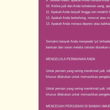
9. Setelah kalah, apakah Anda merasa And
10. Ketika judi dan Anda kehabisan uang, ap
11. Apakah Anda berjudi hingga sen terakhir 
12. Apakah Anda berbohong, mencuri atau m
13. Apakah Anda merasa depresi atau bahkan
Semakin banyak Anda menjawab 'ya' terhadap
bantuan dan saran melalui saluran diuraikan 
MENGELOLA PERMAINAN ANDA
Untuk pemain yang sering menikmati judi, 
khusus dilakukan untuk memastikan pengelua
Untuk pemain yang sering menikmati judi, 
khusus dilakukan untuk memastikan pengelua
MENCEGAH PERJUDIAN DI BAWAH UMU