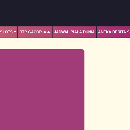
ASLOTS
RTP GACOR 🔥🔥
JADWAL PIALA DUNIA
ANEKA BERITA 