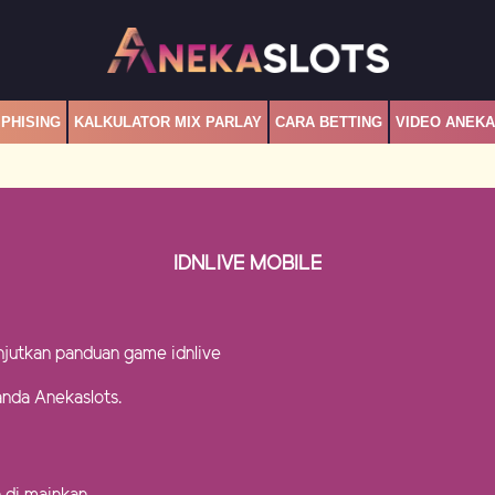
PHISING
KALKULATOR MIX PARLAY
CARA BETTING
VIDEO ANEK
IDNLIVE MOBILE
njutkan panduan game idnlive
anda Anekaslots.