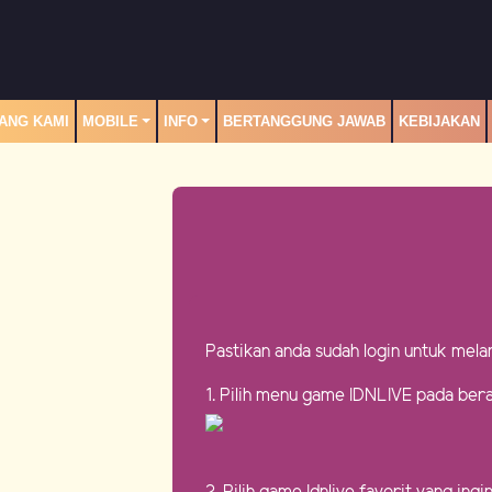
ANG KAMI
MOBILE
INFO
BERTANGGUNG JAWAB
KEBIJAKAN
Pastikan anda sudah login untuk mela
1. Pilih menu game IDNLIVE pada ber