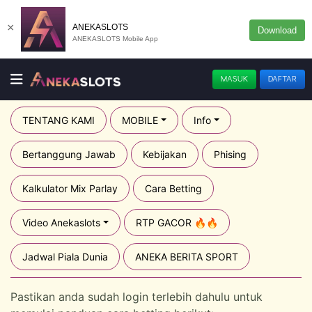
×
ANEKASLOTS
Download
ANEKASLOTS Mobile App
MASUK
DAFTAR
TENTANG KAMI
MOBILE
Info
Bertanggung Jawab
Kebijakan
Phising
Kalkulator Mix Parlay
Cara Betting
Video Anekaslots
RTP GACOR 🔥🔥
Jadwal Piala Dunia
ANEKA BERITA SPORT
Pastikan anda sudah login terlebih dahulu untuk