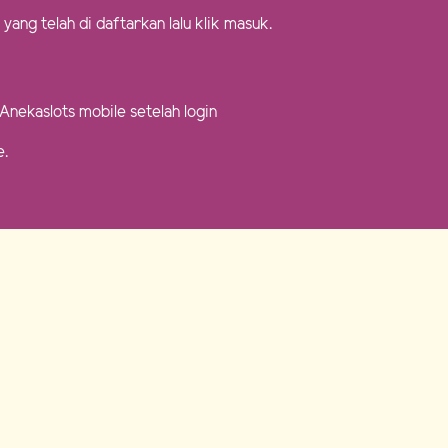
ang telah di daftarkan lalu klik masuk.
nekaslots mobile setelah login
e.