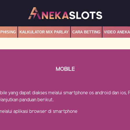
PHISING
KALKULATOR MIX PARLAY
CARA BETTING
VIDEO ANEK
MOBILE
ile yang dapat diakses melalui smartphone os android dan ios, 
elanjutkan panduan berikut.
melalui aplikasi browser di smartphone