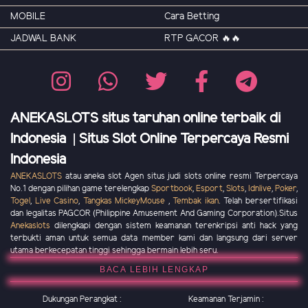
MOBILE
Cara Betting
JADWAL BANK
RTP GACOR 🔥🔥
ANEKASLOTS situs taruhan online terbaik di
Indonesia | Situs Slot Online Terpercaya Resmi
Indonesia
ANEKASLOTS
atau aneka slot Agen situs judi slots online resmi Terpercaya
No.1 dengan pilihan game terelengkap
Sportbook
,
Esport
,
Slots
,
Idnlive
,
Poker
,
Togel
,
Live Casino
,
Tangkas MickeyMouse
,
Tembak ikan
. Telah bersertifikasi
dan legalitas PAGCOR (Philippine Amusement And Gaming Corporation).Situs
Anekaslots
dilengkapi dengan sistem keamanan terenkripsi anti hack yang
terbukti aman untuk semua data member kami dan langsung dari server
utama berkecepatan tinggi sehingga bermain lebih seru.
BACA LEBIH LENGKAP
Dukungan Perangkat :
Keamanan Terjamin :